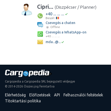
Cipri...
(Diszpécser / Planner)
+40 ... ... ...
Beszél:
Csevegés a chaten
Offline
Csevegés a WhatsApp-on
+40 ... ... ...
mda...@...
Cargopedia a Cargopedia SRL bejegyzett védjegye
© 2014-2026 Összes jog fenntartva
Elérhetőség
Előfizetések
API
Felhasználói feltételek
Titoktartási politika