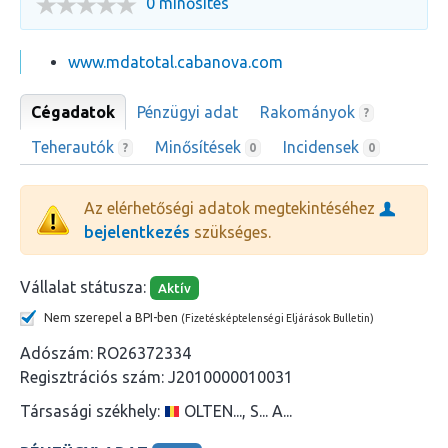
0 minősítés
www.mdatotal.cabanova.com
Cégadatok
Pénzügyi adat
Rakományok
?
Teherautók
Minősítések
Incidensek
?
0
0
Az elérhetőségi adatok megtekintéséhez
bejelentkezés
szükséges.
Vállalat státusza:
Aktív
Nem szerepel a BPI-ben
(Fizetésképtelenségi Eljárások Bulletin)
Adószám:
RO26372334
Regisztrációs szám:
J2010000010031
Társasági székhely:
OLTEN..., S... A...