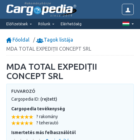
Rakománybörze
since 2014
Előfizetések
Rólunk
Elérhetőség
Főoldal
Tagok listája
MDA TOTAL EXPEDIȚII CONCEPT SRL
MDA TOTAL EXPEDIȚII
CONCEPT SRL
FUVAROZÓ
Cargopedia ID:
(rejtett)
Cargopedia tevékenység
? rakomány
? teherautó
Ismertetés más felhasználótól