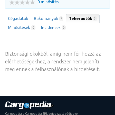
0 minősítés
Cégadatok
Rakományok
Teherautók
?
?
Minősítések
Incidensek
0
0
Biztonsági okokból, amíg nem fér hozzá az
elérhetőségekhez, a rendszer nem jeleníti
meg ennek a felhasználónak a hirdetéseit.
Cargopedia a Cargopedia SRL bejegyzett védjegye