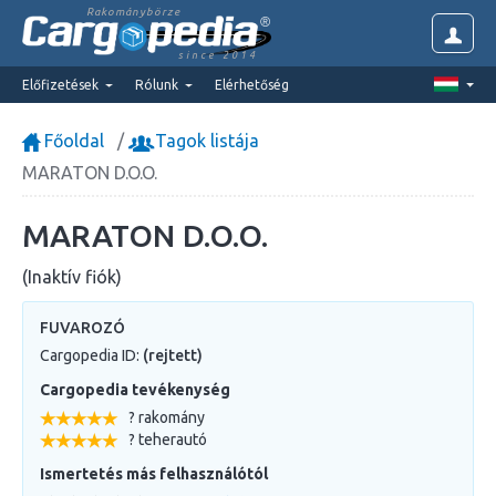
Rakománybörze
since 2014
Előfizetések
Rólunk
Elérhetőség
Főoldal
Tagok listája
MARATON D.O.O.
MARATON D.O.O.
(Inaktív fiók)
FUVAROZÓ
Cargopedia ID:
(rejtett)
Cargopedia tevékenység
? rakomány
? teherautó
Ismertetés más felhasználótól