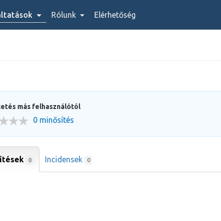
áltatások
Rólunk
Elérhetőség
etés más felhasználótól
0 minősítés
ítések
Incidensek
0
0