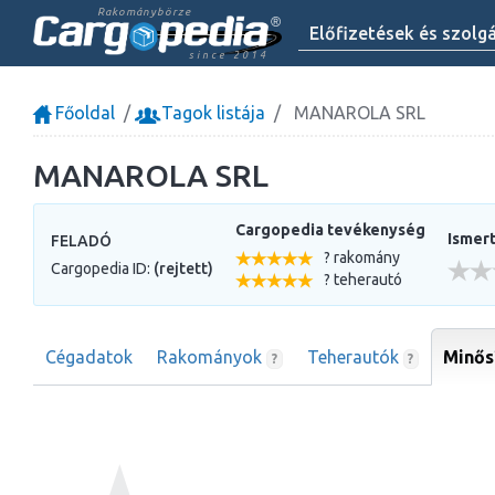
Rakománybörze
Előfizetések és szolg
since 2014
Főoldal
Tagok listája
MANAROLA SRL
MANAROLA SRL
Cargopedia tevékenység
Ismert
FELADÓ
? rakomány
Cargopedia ID:
(rejtett)
? teherautó
Cégadatok
Rakományok
Teherautók
Minős
?
?