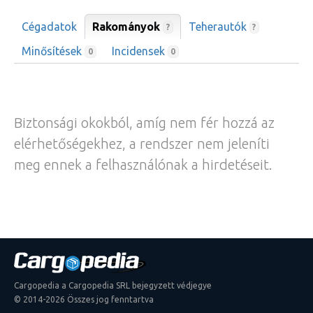
Cégadatok
Rakományok
Teherautók
?
?
Minősítések
Incidensek
0
0
Biztonsági okokból, amíg nem fér hozzá az
elérhetőségekhez, a rendszer nem jeleníti
meg ennek a felhasználónak a hirdetéseit.
Cargopedia a Cargopedia SRL bejegyzett védjegye
© 2014-2026 Összes jog fenntartva