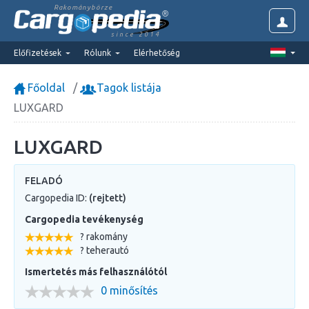
Rakománybörze
since 2014
Előfizetések
Rólunk
Elérhetőség
Főoldal
Tagok listája
LUXGARD
LUXGARD
FELADÓ
Cargopedia ID:
(rejtett)
Cargopedia tevékenység
? rakomány
? teherautó
Ismertetés más felhasználótól
0 minősítés