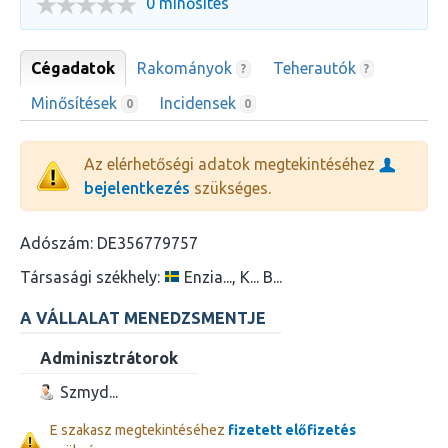
0 minősítés
Cégadatok
Rakományok
Teherautók
?
?
Minősítések
Incidensek
0
0
Az elérhetőségi adatok megtekintéséhez
bejelentkezés
szükséges.
Adószám:
DE356779757
Társasági székhely:
Enzia..., K... B...
A VÁLLALAT MENEDZSMENTJE
Adminisztrátorok
Szmyd...
E szakasz megtekintéséhez
fizetett előfizetés