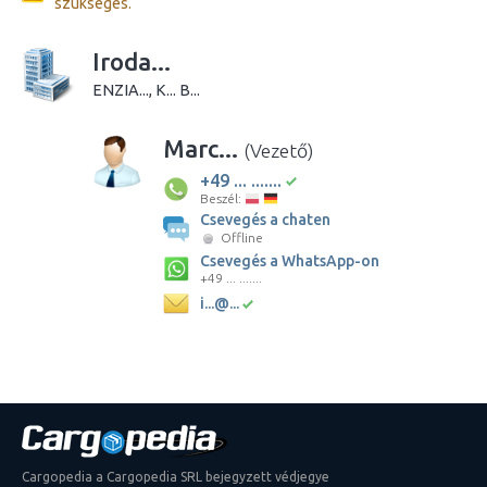
szükséges.
Iroda...
ENZIA..., K... B...
Marc...
(Vezető)
+49 ... .......
Beszél:
Csevegés a chaten
Offline
Csevegés a WhatsApp-on
+49 ... .......
i...@...
Cargopedia a Cargopedia SRL bejegyzett védjegye