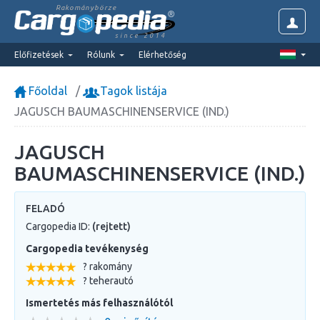
Rakománybörze
since 2014
Előfizetések
Rólunk
Elérhetőség
Főoldal
Tagok listája
JAGUSCH BAUMASCHINENSERVICE (IND.)
JAGUSCH
BAUMASCHINENSERVICE (IND.)
FELADÓ
Cargopedia ID:
(rejtett)
Cargopedia tevékenység
? rakomány
? teherautó
Ismertetés más felhasználótól