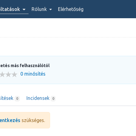
áltatások
Rólunk
Elérhetőség
etés más felhasználótól
0 minősítés
ítések
Incidensek
0
0
entkezés
szükséges.