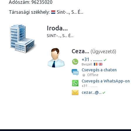
Adószám:
96235020
Társasági székhely:
Sint-..., S... É...
Iroda...
SINT-..., S... É...
Ceza...
(Ügyvezető)
+31 . ........
Beszél:
Csevegés a chaten
Offline
Csevegés a WhatsApp-on
+31 . ........
cezar...@...