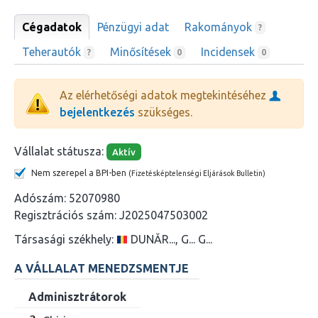
Cégadatok
Pénzügyi adat
Rakományok
?
Teherautók
Minősítések
Incidensek
?
0
0
Az elérhetőségi adatok megtekintéséhez
bejelentkezés
szükséges.
Vállalat státusza:
Aktív
Nem szerepel a BPI-ben
(Fizetésképtelenségi Eljárások Bulletin)
Adószám:
52070980
Regisztrációs szám:
J2025047503002
Társasági székhely:
DUNĂR..., G... G...
A VÁLLALAT MENEDZSMENTJE
Adminisztrátorok