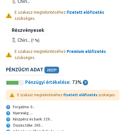
Chiri...
E szakasz megtekintéséhez
fizetett előfizetés
szükséges.
Részvényesek
Chiri...
(? %)
E szakasz megtekintéséhez
Premium előfizetés
szükséges.
PÉNZÜGYI ADAT
2025*
Pénzügyi értékelése:
73%
E szakasz megtekintéséhez
fizetett előfizetés
szükséges.
Forgalma: 0...
Nyereség: ...
Készpénz és bank: 329...
Összes tőke: 200...