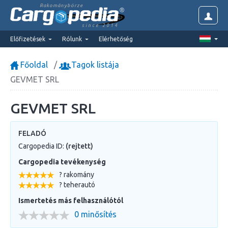
Rakománybörze
since 2014
Előfizetések
Rólunk
Elérhetőség
Főoldal
Tagok listája
GEVMET SRL
GEVMET SRL
FELADÓ
Cargopedia ID:
(rejtett)
Cargopedia tevékenység
? rakomány
? teherautó
Ismertetés más felhasználótól
0 minősítés