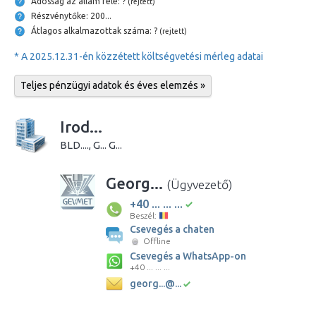
Adósság az állam felé: ?
(rejtett)
Részvénytőke: 200...
Átlagos alkalmazottak száma: ?
(rejtett)
* A 2025.12.31-én közzétett költségvetési mérleg adatai
Teljes pénzügyi adatok és éves elemzés »
Irod...
BLD...., G... G...
Georg...
(Ügyvezető)
+40 ... ... ...
Beszél:
Csevegés a chaten
Offline
Csevegés a WhatsApp-on
+40 ... ... ...
georg...@...