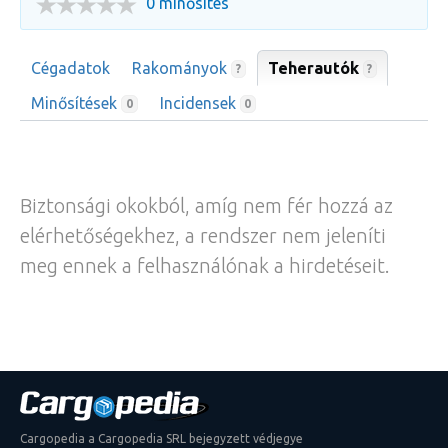
0 minősítés
Cégadatok
Rakományok
Teherautók
?
?
Minősítések
Incidensek
0
0
Biztonsági okokból, amíg nem fér hozzá az
elérhetőségekhez, a rendszer nem jeleníti
meg ennek a felhasználónak a hirdetéseit.
Cargopedia a Cargopedia SRL bejegyzett védjegye