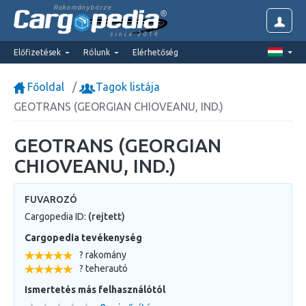
Rakománybörze
since 2014
Előfizetések
Rólunk
Elérhetőség
Főoldal
Tagok listája
GEOTRANS (GEORGIAN CHIOVEANU, IND.)
GEOTRANS (GEORGIAN
CHIOVEANU, IND.)
FUVAROZÓ
Cargopedia ID:
(rejtett)
Cargopedia tevékenység
? rakomány
? teherautó
Ismertetés más felhasználótól