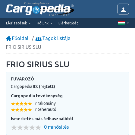
Rakománybörze
since 2014
Előfizetések
Rólunk
Elérhetőség
Főoldal
Tagok listája
FRIO SIRIUS SLU
FRIO SIRIUS SLU
FUVAROZÓ
Cargopedia ID:
(rejtett)
Cargopedia tevékenység
? rakomány
? teherautó
Ismertetés más felhasználótól
0 minősítés