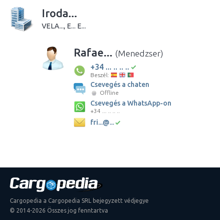
Iroda...
VELA..., E... E...
Rafae...
(Menedzser)
+34 ... .. .. ..
Beszél:
Csevegés a chaten
Offline
Csevegés a WhatsApp-on
+34 ... .. .. ..
fri...@...
Cargopedia a Cargopedia SRL bejegyzett védjegye
© 2014-2026 Összes jog fenntartva