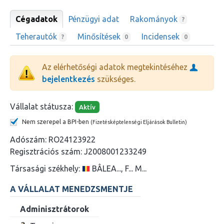
Cégadatok
Pénzügyi adat
Rakományok
?
Teherautók
Minősítések
Incidensek
?
0
0
Az elérhetőségi adatok megtekintéséhez
bejelentkezés
szükséges.
Vállalat státusza:
Aktív
Nem szerepel a BPI-ben
(Fizetésképtelenségi Eljárások Bulletin)
Adószám:
RO24123922
Regisztrációs szám:
J2008001233249
Társasági székhely:
BÂLEA..., F... M...
A VÁLLALAT MENEDZSMENTJE
Adminisztrátorok