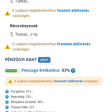
Tomoi...
E szakasz megtekintéséhez
fizetett előfizetés
szükséges.
Részvényesek
Tomoi...
(? %)
E szakasz megtekintéséhez
Premium előfizetés
szükséges.
PÉNZÜGYI ADAT
2025*
Pénzügyi értékelése:
83%
E szakasz megtekintéséhez
fizetett előfizetés
szükséges.
Forgalma: 913...
Nyereség: 533...
Készpénz és bank: 495...
Összes tőke: 257...