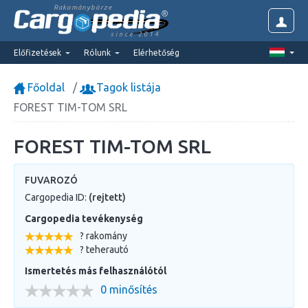
Rakománybörze
since 2014
Előfizetések
Rólunk
Elérhetőség
Főoldal
Tagok listája
FOREST TIM-TOM SRL
FOREST TIM-TOM SRL
FUVAROZÓ
Cargopedia ID:
(rejtett)
Cargopedia tevékenység
? rakomány
? teherautó
Ismertetés más felhasználótól
0 minősítés