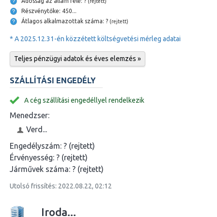
Adósság az állam felé: ?
(rejtett)
Részvénytőke: 450...
Átlagos alkalmazottak száma: ?
(rejtett)
* A 2025.12.31-én közzétett költségvetési mérleg adatai
Teljes pénzügyi adatok és éves elemzés »
SZÁLLÍTÁSI ENGEDÉLY
A cég szállítási engedéllyel rendelkezik
Menedzser:
Verd...
Engedélyszám:
? (rejtett)
Érvényesség:
? (rejtett)
Járművek száma:
? (rejtett)
Utolsó frissítés: 2022.08.22, 02:12
Iroda...