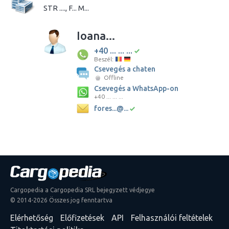
STR ...., F... M...
Ioana...
+40 ... ... ...
Beszél:
Csevegés a chaten
Offline
Csevegés a WhatsApp-on
+40 ... ... ...
fores...@...
Cargopedia a Cargopedia SRL bejegyzett védjegye
© 2014-2026 Összes jog fenntartva
Elérhetőség
Előfizetések
API
Felhasználói feltételek