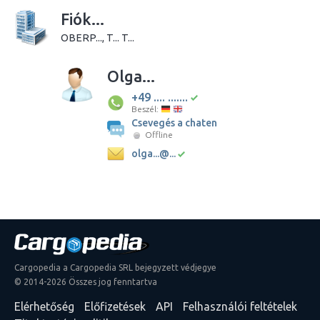
Fiók...
OBERP..., T... T...
Olga...
+49 .... .......
Beszél:
Csevegés a chaten
Offline
olga...@...
Cargopedia a Cargopedia SRL bejegyzett védjegye
© 2014-2026 Összes jog fenntartva
Elérhetőség
Előfizetések
API
Felhasználói feltételek