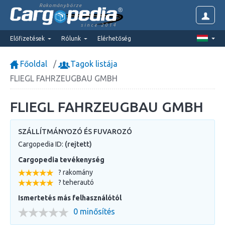
Rakománybörze
since 2014
Előfizetések
Rólunk
Elérhetőség
Főoldal
Tagok listája
FLIEGL FAHRZEUGBAU GMBH
FLIEGL FAHRZEUGBAU GMBH
SZÁLLÍTMÁNYOZÓ ÉS FUVAROZÓ
Cargopedia ID:
(rejtett)
Cargopedia tevékenység
? rakomány
? teherautó
Ismertetés más felhasználótól
0 minősítés