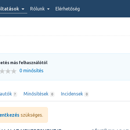
áltatások
Rólunk
Elérhetőség
etés más felhasználótól
0 minősítés
rautók
Minősítések
Incidensek
?
0
0
entkezés
szükséges.