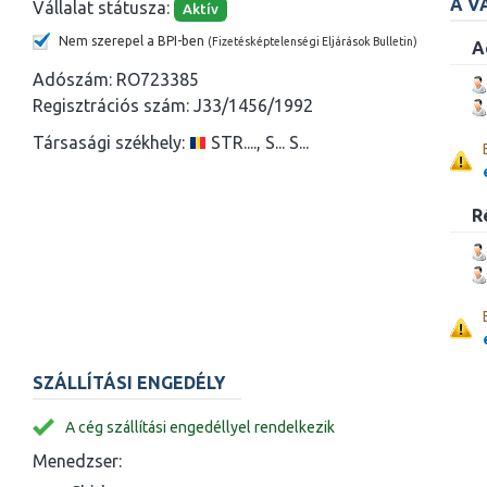
A V
Vállalat státusza:
Aktív
Nem szerepel a BPI-ben
(Fizetésképtelenségi Eljárások Bulletin)
A
Adószám:
RO723385
Regisztrációs szám:
J33/1456/1992
Társasági székhely:
STR...., S... S...
R
SZÁLLÍTÁSI ENGEDÉLY
A cég szállítási engedéllyel rendelkezik
Menedzser: