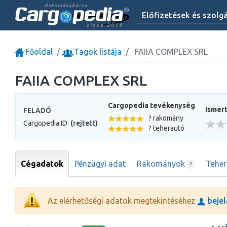
Rakománybörze
Előfizetések és szolg
since 2014
Főoldal
Tagok listája
FAIIA COMPLEX SRL
FAIIA COMPLEX SRL
Cargopedia tevékenység
Ismert
FELADÓ
? rakomány
Cargopedia ID:
(rejtett)
? teherautó
Cégadatok
Pénzügyi adat
Rakományok
Tehe
?
Az elérhetőségi adatok megtekintéséhez
bejel