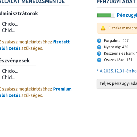
ÁLLALAT MENEDZSMENTJE
PÉNZÜGYI ADAT
dminisztrátorok
Pénzügyi
Chido...
E szakasz megt
Chid...
Forgalma: 407...
E szakasz megtekintéséhez
fizetett
Nyereség: 420...
előfizetés
szükséges.
Ké
Összes tőke: 151...
észvényesek
Chido...
* A 2025.12.31-én kö
Chid...
Teljes pénzügyi ad
E szakasz megtekintéséhez
Premium
előfizetés
szükséges.