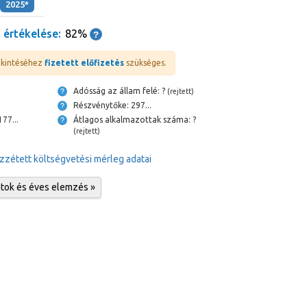
2025*
 értékelése:
82%
ekintéséhez
fizetett előfizetés
szükséges.
Adósság az állam felé: ?
(rejtett)
Részvénytőke: 297...
szpénz és bank: 177...
Átlagos alkalmazottak száma: ?
(rejtett)
zzétett költségvetési mérleg adatai
atok és éves elemzés »