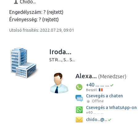
Chido...
Engedélyszám:
? (rejtett)
Érvényesség:
? (rejtett)
Utolsó frissítés: 2022.07.29, 09:01
Iroda...
STR...., S... S...
Alexa...
(Menedzser)
+40 ... ... ...
Beszél:
Csevegés a chaten
Offline
Csevegés a WhatsApp-on
+40 ... ... ...
chido...@...