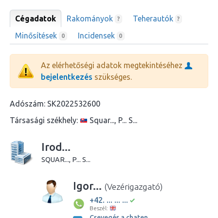
Cégadatok
Rakományok
Teherautók
?
?
Minősítések
Incidensek
0
0
Az elérhetőségi adatok megtekintéséhez
bejelentkezés
szükséges.
Adószám:
SK2022532600
Társasági székhely:
Squar..., P... S...
Irod...
SQUAR..., P... S...
Igor...
(Vezérigazgató)
+42. ... ... ...
Beszél:
Csevegés a chaten