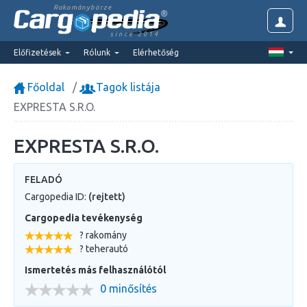
Rakománybörze
since 2014
Előfizetések
Rólunk
Elérhetőség
Főoldal
Tagok listája
EXPRESTA S.R.O.
EXPRESTA S.R.O.
FELADÓ
Cargopedia ID:
(rejtett)
Cargopedia tevékenység
? rakomány
? teherautó
Ismertetés más felhasználótól
0 minősítés