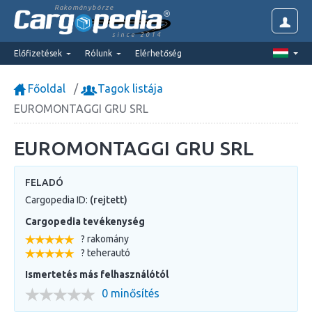
Rakománybörze
since 2014
Előfizetések
Rólunk
Elérhetőség
Főoldal
Tagok listája
EUROMONTAGGI GRU SRL
EUROMONTAGGI GRU SRL
FELADÓ
Cargopedia ID:
(rejtett)
Cargopedia tevékenység
? rakomány
? teherautó
Ismertetés más felhasználótól
0 minősítés