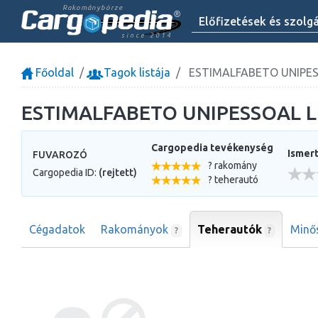
Rakománybörze
Előfizetések és szolg
since 2014
Főoldal
Tagok listája
ESTIMALFABETO UNIPE
ESTIMALFABETO UNIPESSOAL 
Cargopedia tevékenység
Ismert
FUVAROZÓ
? rakomány
Cargopedia ID:
(rejtett)
? teherautó
Cégadatok
Rakományok
Teherautók
Minő
?
?