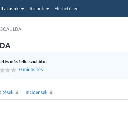
áltatások
Rólunk
Elérhetőség
SSOAL LDA
LDA
etés más felhasználótól
0 minősítés
sítések
Incidensek
0
0