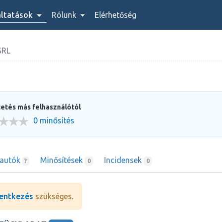
áltatások
Rólunk
Elérhetőség
SRL
etés más felhasználótól
0 minősítés
rautók
Minősítések
Incidensek
?
0
0
entkezés
szükséges.