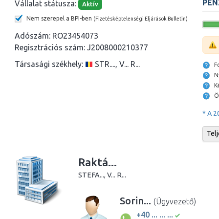
PÉN
Vállalat státusza:
Aktív
Nem szerepel a BPI-ben
(Fizetésképtelenségi Eljárások Bulletin)
Adószám:
RO23454073
Regisztrációs szám:
J2008000210377
Társasági székhely:
STR...., V... R...
* A 2
Tel
Raktá...
STEFA..., V... R...
Sorin...
(Ügyvezető)
+40 ... ... ...