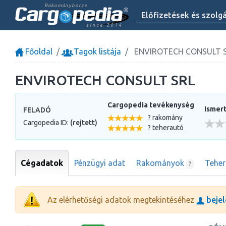
Rakománybörze
Előfizetések és szolg
since 2014
Főoldal
Tagok listája
ENVIROTECH CONSULT 
ENVIROTECH CONSULT SRL
Cargopedia tevékenység
Ismert
FELADÓ
? rakomány
Cargopedia ID:
(rejtett)
? teherautó
Cégadatok
Pénzügyi adat
Rakományok
Tehe
?
Az elérhetőségi adatok megtekintéséhez
bejel