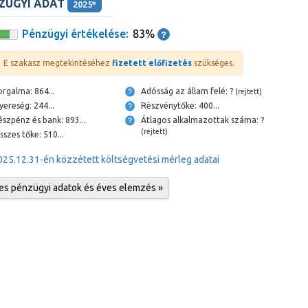
ZÜGYI ADAT
2025*
Pénzügyi értékelése:
83%
E szakasz megtekintéséhez
fizetett előfizetés
szükséges.
Forgalma: 864...
Adósság az állam felé: ?
(rejtett)
Nyereség: 244...
Részvénytőke: 400...
Készpénz és bank: 893...
Átlagos alkalmazottak száma: ?
(rejtett)
Összes tőke: 510...
025.12.31-én közzétett költségvetési mérleg adatai
jes pénzügyi adatok és éves elemzés »