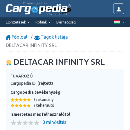
Rakománybörze
since 2014
Előfizetések
Rólunk
Elérhetőség
Főoldal
Tagok listája
DELTACAR INFINITY SRL
DELTACAR INFINITY SRL
FUVAROZÓ
Cargopedia ID:
(rejtett)
Cargopedia tevékenység
? rakomány
? teherautó
Ismertetés más felhasználótól
0 minősítés