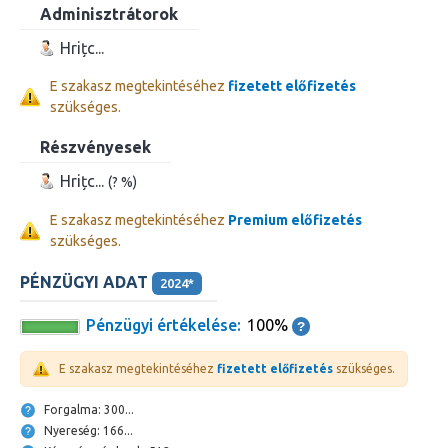
Adminisztrátorok
Hrițc...
E szakasz megtekintéséhez
fizetett előfizetés
szükséges.
Részvényesek
Hrițc...
(? %)
E szakasz megtekintéséhez
Premium előfizetés
szükséges.
PÉNZÜGYI ADAT
2024*
Pénzügyi értékelése:
100%
E szakasz megtekintéséhez
fizetett előfizetés
szükséges.
Forgalma: 300...
Nyereség: 166...