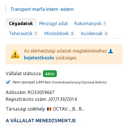
Transport marfa intern -extern
Cégadatok
Pénzügyi adat
Rakományok
?
Teherautók
Minősítések
Incidensek
?
0
0
Az elérhetőségi adatok megtekintéséhez
bejelentkezés
szükséges.
Vállalat státusza:
Aktív
Nem szerepel a BPI-ben
(Fizetésképtelenségi Eljárások Bulletin)
Adószám:
RO33059667
Regisztrációs szám:
J07/139/2014
Társasági székhely:
OCTAV..., B... B...
A VÁLLALAT MENEDZSMENTJE