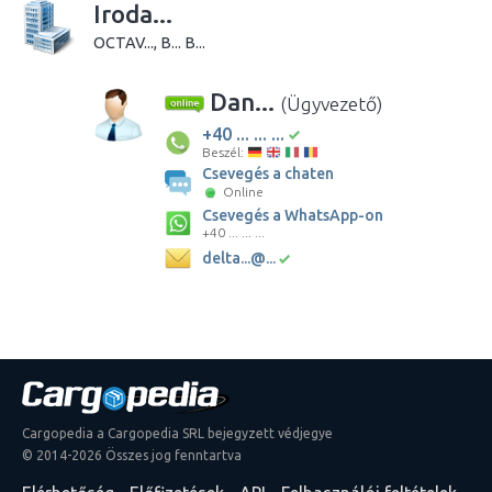
Iroda...
OCTAV..., B... B...
Dan...
(Ügyvezető)
+40 ... ... ...
Beszél:
Csevegés a chaten
Online
Csevegés a WhatsApp-on
+40 ... ... ...
delta...@...
Cargopedia a Cargopedia SRL bejegyzett védjegye
© 2014-2026 Összes jog fenntartva