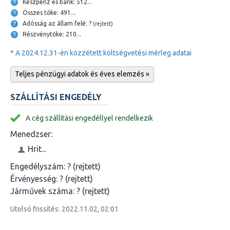
Készpénz és bank: 512...
Összes tőke: 491...
Adósság az állam felé: ?
(rejtett)
Részvénytőke: 210...
* A 2024.12.31-én közzétett költségvetési mérleg adatai
Teljes pénzügyi adatok és éves elemzés »
SZÁLLÍTÁSI ENGEDÉLY
A cég szállítási engedéllyel rendelkezik
Menedzser:
Hrit...
Engedélyszám:
? (rejtett)
Érvényesség:
? (rejtett)
Járművek száma:
? (rejtett)
Utolsó frissítés: 2022.11.02, 02:01