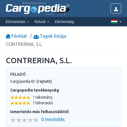
Rakománybörze
since 2014
Előfizetések
Rólunk
Elérhetőség
Főoldal
Tagok listája
CONTRERINA, S.L.
CONTRERINA, S.L.
FELADÓ
Cargopedia ID:
(rejtett)
Cargopedia tevékenység
? rakomány
? teherautó
Ismertetés más felhasználótól
0 minősítés