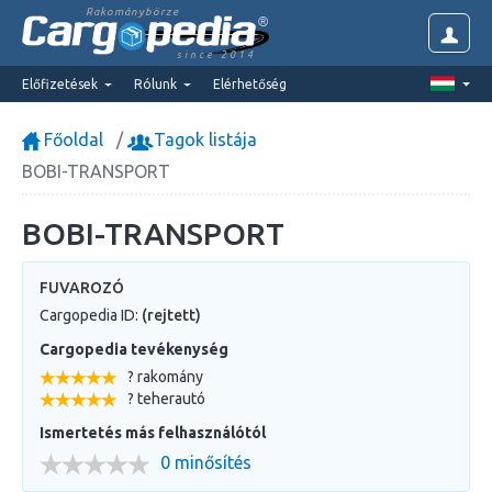
Rakománybörze
since 2014
Előfizetések
Rólunk
Elérhetőség
Főoldal
Tagok listája
BOBI-TRANSPORT
BOBI-TRANSPORT
FUVAROZÓ
Cargopedia ID:
(rejtett)
Cargopedia tevékenység
? rakomány
? teherautó
Ismertetés más felhasználótól
0 minősítés