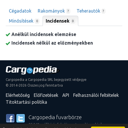
Cégadatok
Rakományok
Teherautók
?
?
Minősítések
Incidensek
0
0
Anélkül incidensek elemzése
Incidensek nélkül az előzményekben
Cargopedia a Cargopedia SRL bejegyzett védjegye
© 2014-2026 Összes jog fenntartva
Elérhetőség
Előfizetések
API
Felhasználói feltételek
Titoktartási politika
Cargopedia fuvarbörze
25 340 szállító és feladó szerte a világon bízik