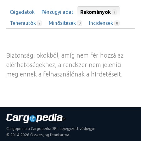
Cégadatok
Pénzügyi adat
Rakományok
?
Teherautók
Minősítések
Incidensek
?
0
0
Biztonsági okokból, amíg nem fér hozzá az
elérhetőségekhez, a rendszer nem jeleníti
meg ennek a felhasználónak a hirdetéseit.
Cargopedia a Cargopedia SRL bejegyzett védjegye
© 2014-2026 Összes jog fenntartva