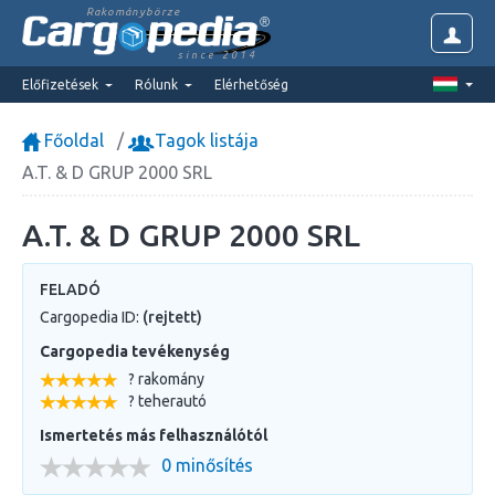
Rakománybörze
since 2014
Előfizetések
Rólunk
Elérhetőség
Főoldal
Tagok listája
A.T. & D GRUP 2000 SRL
A.T. & D GRUP 2000 SRL
FELADÓ
Cargopedia ID:
(rejtett)
Cargopedia tevékenység
? rakomány
? teherautó
Ismertetés más felhasználótól
0 minősítés