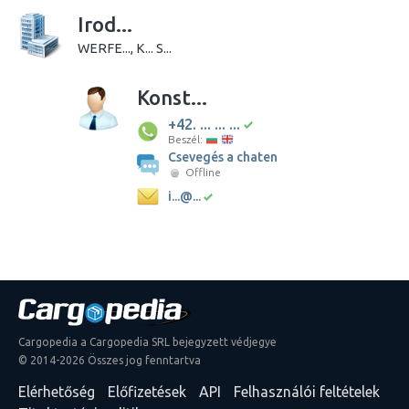
Irod...
WERFE..., K... S...
Konst...
+42. ... ... ...
Beszél:
Csevegés a chaten
Offline
i...@...
Cargopedia a Cargopedia SRL bejegyzett védjegye
© 2014-2026 Összes jog fenntartva
Elérhetőség
Előfizetések
API
Felhasználói feltételek