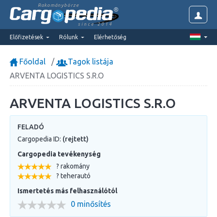
Rakománybörze
since 2014
Előfizetések
Rólunk
Elérhetőség
Főoldal
Tagok listája
ARVENTA LOGISTICS S.R.O
ARVENTA LOGISTICS S.R.O
FELADÓ
Cargopedia ID:
(rejtett)
Cargopedia tevékenység
? rakomány
? teherautó
Ismertetés más felhasználótól
0 minősítés