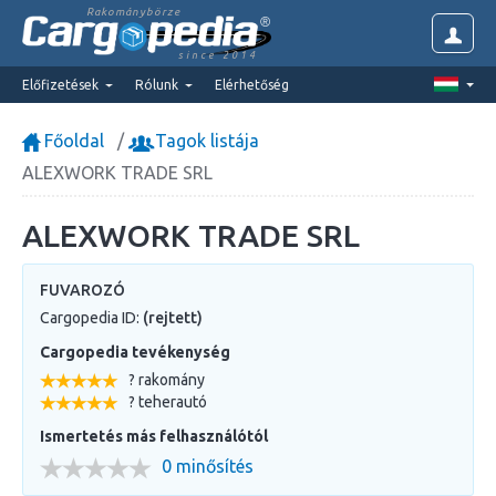
Rakománybörze
since 2014
Előfizetések
Rólunk
Elérhetőség
Főoldal
Tagok listája
ALEXWORK TRADE SRL
ALEXWORK TRADE SRL
FUVAROZÓ
Cargopedia ID:
(rejtett)
Cargopedia tevékenység
? rakomány
? teherautó
Ismertetés más felhasználótól
0 minősítés