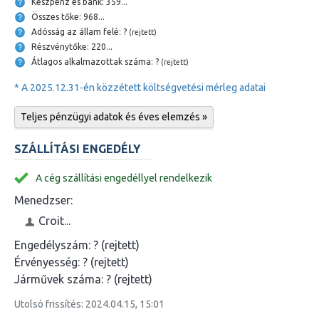
Készpénz és bank: 359...
Összes tőke: 968...
Adósság az állam felé: ?
(rejtett)
Részvénytőke: 220...
Átlagos alkalmazottak száma: ?
(rejtett)
* A 2025.12.31-én közzétett költségvetési mérleg adatai
Teljes pénzügyi adatok és éves elemzés »
SZÁLLÍTÁSI ENGEDÉLY
A cég szállítási engedéllyel rendelkezik
Menedzser:
Croit...
Engedélyszám:
? (rejtett)
Érvényesség:
? (rejtett)
Járművek száma:
? (rejtett)
Utolsó frissítés: 2024.04.15, 15:01