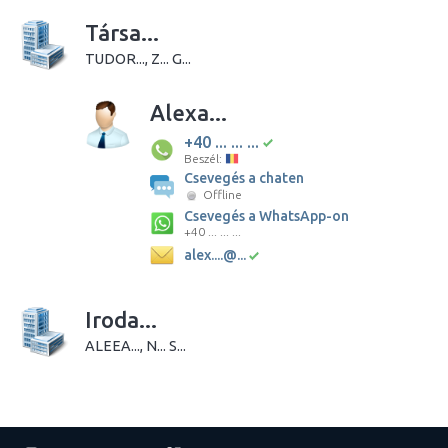
Társa...
TUDOR..., Z... G...
Alexa...
+40 ... ... ...
Beszél:
Csevegés a chaten
Offline
Csevegés a WhatsApp-on
+40 ... ... ...
alex....@...
Iroda...
ALEEA..., N... S...