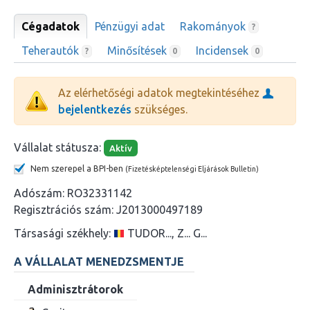
Cégadatok
Pénzügyi adat
Rakományok
?
Teherautók
Minősítések
Incidensek
?
0
0
Az elérhetőségi adatok megtekintéséhez
bejelentkezés
szükséges.
Vállalat státusza:
Aktív
Nem szerepel a BPI-ben
(Fizetésképtelenségi Eljárások Bulletin)
Adószám:
RO32331142
Regisztrációs szám:
J2013000497189
Társasági székhely:
TUDOR..., Z... G...
A VÁLLALAT MENEDZSMENTJE
Adminisztrátorok