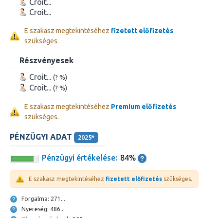
Croit...
Croit...
E szakasz megtekintéséhez
fizetett előfizetés
szükséges.
Részvényesek
Croit...
(? %)
Croit...
(? %)
E szakasz megtekintéséhez
Premium előfizetés
szükséges.
PÉNZÜGYI ADAT
2025*
Pénzügyi értékelése:
84%
E szakasz megtekintéséhez
fizetett előfizetés
szükséges.
Forgalma: 271...
Nyereség: 486...