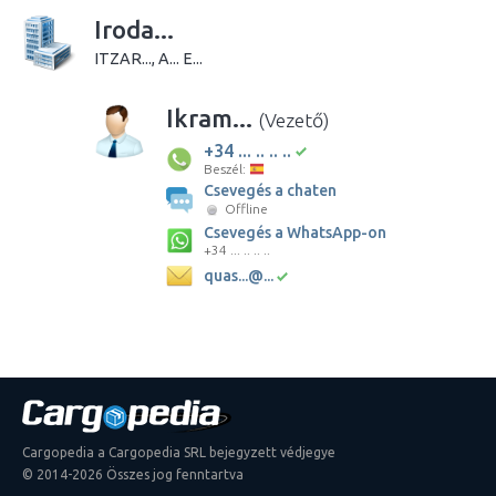
Iroda...
ITZAR..., A... E...
Ikram...
(Vezető)
+34 ... .. .. ..
Beszél:
Csevegés a chaten
Offline
Csevegés a WhatsApp-on
+34 ... .. .. ..
quas...@...
Cargopedia a Cargopedia SRL bejegyzett védjegye
© 2014-2026 Összes jog fenntartva