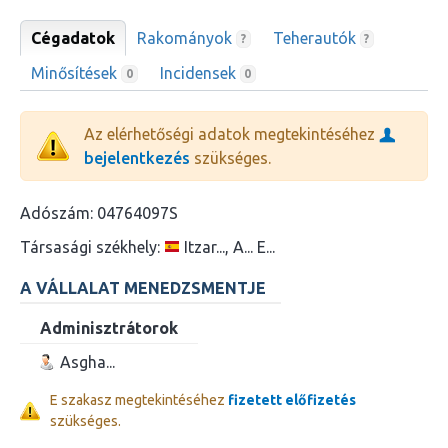
Cégadatok
Rakományok
Teherautók
?
?
Minősítések
Incidensek
0
0
Az elérhetőségi adatok megtekintéséhez
bejelentkezés
szükséges.
Adószám:
04764097S
Társasági székhely:
Itzar..., A... E...
A VÁLLALAT MENEDZSMENTJE
Adminisztrátorok
Asgha...
E szakasz megtekintéséhez
fizetett előfizetés
szükséges.