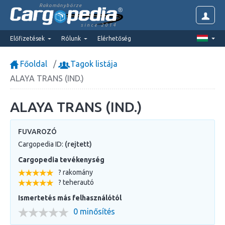
Rakománybörze
since 2014
Előfizetések
Rólunk
Elérhetőség
Főoldal
Tagok listája
ALAYA TRANS (IND.)
ALAYA TRANS (IND.)
FUVAROZÓ
Cargopedia ID:
(rejtett)
Cargopedia tevékenység
? rakomány
? teherautó
Ismertetés más felhasználótól
0 minősítés