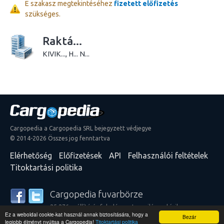
E szakasz megtekintéséhez
fizetett előfizetés
szükséges.
Raktá...
KIVIK..., H... N...
Cargopedia a Cargopedia SRL bejegyzett védjegye
© 2014-2026 Összes jog fenntartva
Elérhetőség
Előfizetések
API
Felhasználói feltételek
Titoktartási politika
Cargopedia fuvarbörze
25 276 szállító és feladó szerte a világon bízik
Ez a weboldal cookie-kat használ annak biztosítására, hogy a
szolgáltatásainkban
Bezár
legjobb élményt nyújtsa a Cargopedia!
Titoktartási politika