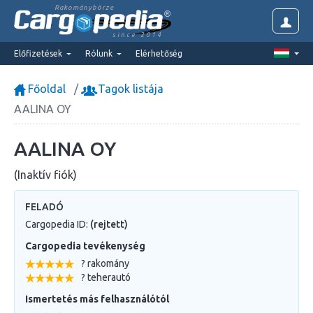
Rakománybörze
since 2014
Előfizetések
Rólunk
Elérhetőség
Főoldal
Tagok listája
AALINA OY
AALINA OY
(Inaktív fiók)
FELADÓ
Cargopedia ID:
(rejtett)
Cargopedia tevékenység
? rakomány
? teherautó
Ismertetés más felhasználótól