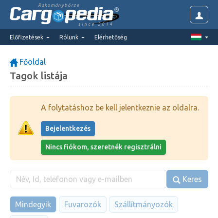
Rakománybörze
since 2014
Előfizetések
Rólunk
Elérhetőség
Főoldal
Tagok listája
A folytatáshoz be kell jelentkeznie az oldalra.
Bejelentkezés
Nincs fiókom, szeretnék regisztrálni
Keres
Mindegyik
Fuvarozók
Szállítmányozók