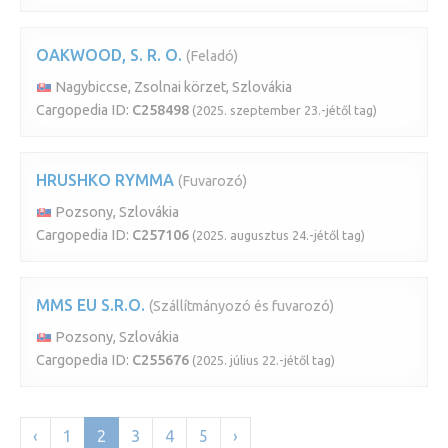
OAKWOOD, S. R. O.
(Feladó)
Nagybiccse, Zsolnai körzet, Szlovákia
Cargopedia ID:
C258498
(2025. szeptember 23.-jétől tag)
HRUSHKO RYMMA
(Fuvarozó)
Pozsony, Szlovákia
Cargopedia ID:
C257106
(2025. augusztus 24.-jétől tag)
MMS EU S.R.O.
(Szállítmányozó és fuvarozó)
Pozsony, Szlovákia
Cargopedia ID:
C255676
(2025. július 22.-jétől tag)
‹
1
2
3
4
5
›