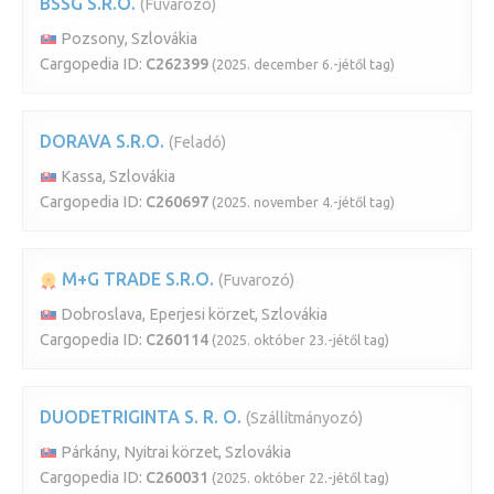
BSSG S.R.O.
(Fuvarozó)
Pozsony, Szlovákia
Cargopedia ID:
C262399
(2025. december 6.-jétől tag)
DORAVA S.R.O.
(Feladó)
Kassa, Szlovákia
Cargopedia ID:
C260697
(2025. november 4.-jétől tag)
M+G TRADE S.R.O.
(Fuvarozó)
Dobroslava, Eperjesi körzet, Szlovákia
Cargopedia ID:
C260114
(2025. október 23.-jétől tag)
DUODETRIGINTA S. R. O.
(Szállítmányozó)
Párkány, Nyitrai körzet, Szlovákia
Cargopedia ID:
C260031
(2025. október 22.-jétől tag)