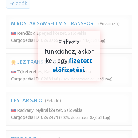
Feladók
MIROSLAV SAMSELI M.S.TRANSPORT
(Fuvarozó)
Renčišov, Eperjesi körzet, Szlovákia
Cargopedia ID:
C263765
(2026. január 11.-jétől tag)
Ehhez a
funkcióhoz, akkor
kell egy
fizetett
JBZ TRANS S.R.O.
(Fuvarozó)
előfizetési
.
Tőketerebes, Kassai körzet, Szlovákia
Cargopedia ID:
C263146
(2025. december 22.-jétől tag)
LESTAR S.R.O.
(Feladó)
Radvány, Nyitrai körzet, Szlovákia
Cargopedia ID:
C262471
(2025. december 8.-jétől tag)