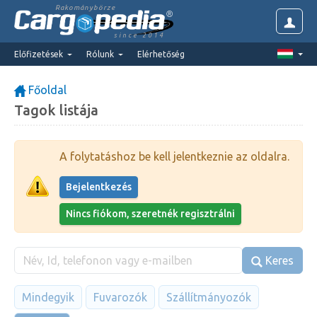
Rakománybörze
since 2014
Előfizetések
Rólunk
Elérhetőség
Főoldal
Tagok listája
A folytatáshoz be kell jelentkeznie az oldalra.
Bejelentkezés
Nincs fiókom, szeretnék regisztrálni
Keres
Mindegyik
Fuvarozók
Szállítmányozók