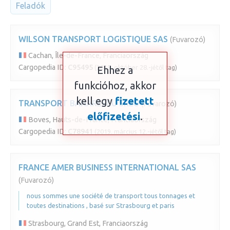
Feladók
WILSON TRANSPORT LOGISTIQUE SAS
(Fuvarozó)
Cachan, Île-de-France, Franciaország
Cargopedia ID:
C95495
(2019. október 28.-jétől tag)
Ehhez a
funkcióhoz, akkor
kell egy
fizetett
TRANSPORT BANARESCU SRLU
(Fuvarozó)
előfizetési
.
Boves, Hauts-de-France, Franciaország
Cargopedia ID:
C78941
(2019. március 12.-jétől tag)
FRANCE AMER BUSINESS INTERNATIONAL SAS
(Fuvarozó)
nous sommes une société de transport tous tonnages et
toutes destinations , basé sur Strasbourg et paris
Strasbourg, Grand Est, Franciaország