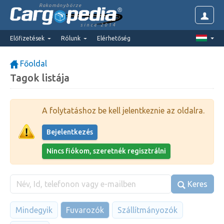
Rakománybörze
since 2014
Előfizetések
Rólunk
Elérhetőség
Főoldal
Tagok listája
A folytatáshoz be kell jelentkeznie az oldalra.
Bejelentkezés
Nincs fiókom, szeretnék regisztrálni
Keres
Mindegyik
Fuvarozók
Szállítmányozók