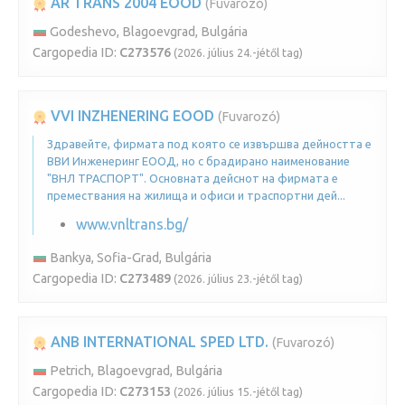
AR TRANS 2004 EOOD
(Fuvarozó)
Godeshevo, Blagoevgrad, Bulgária
Cargopedia ID:
C273576
(2026. július 24.-jétől tag)
VVI INZHENERING EOOD
(Fuvarozó)
Здравейте, фирмата под която се извършва дейността е
ВВИ Инженеринг ЕООД, но с брадирано наименование
"ВНЛ ТРАСПОРТ". Основната дейснот на фирмата е
премествания на жилища и офиси и траспортни дей...
www.vnltrans.bg/
Bankya, Sofia-Grad, Bulgária
Cargopedia ID:
C273489
(2026. július 23.-jétől tag)
ANB INTERNATIONAL SPED LTD.
(Fuvarozó)
Petrich, Blagoevgrad, Bulgária
Cargopedia ID:
C273153
(2026. július 15.-jétől tag)