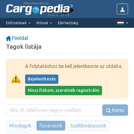
Rakománybörze
since 2014
Előfizetések
Rólunk
Elérhetőség
Főoldal
Tagok listája
A folytatáshoz be kell jelentkeznie az oldalra.
Bejelentkezés
Nincs fiókom, szeretnék regisztrálni
Keres
Mindegyik
Fuvarozók
Szállítmányozók