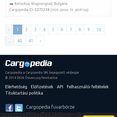
Belasitsa, Blagoevgrad, Bulgária
Cargopedia ID:
C272239
(2026. június 26.-jétől tag)
‹
1
2
3
4
5
6
7
8
9
10
...
40
41
›
Cargopedia a Cargopedia SRL bejegyzett védjegye
© 2014-2026 Összes jog fenntartva
Elérhetőség
Előfizetések
API
Felhasználói feltételek
Titoktartási politika
Cargopedia fuvarbörze
25 340 szállító és feladó szerte a világon bízik