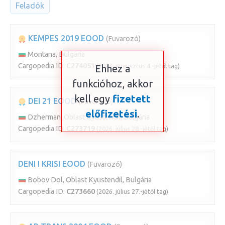
Feladók
KEMPES 2019 EOOD
(Fuvarozó)
Montana, Bulgária
Cargopedia ID:
C274051
(2026. augusztus 4.-jétől tag)
Ehhez a
funkcióhoz, akkor
kell egy
fizetett
DEI 21 EOOD
(Fuvarozó)
előfizetési
.
Dzherman, Oblast Kyustendil, Bulgária
Cargopedia ID:
C273719
(2026. július 28.-jétől tag)
DENI I KRISI EOOD
(Fuvarozó)
Bobov Dol, Oblast Kyustendil, Bulgária
Cargopedia ID:
C273660
(2026. július 27.-jétől tag)