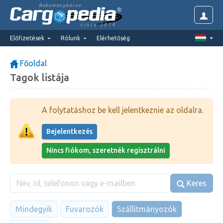
Rakománybörze
since 2014
Előfizetések
Rólunk
Elérhetőség
Főoldal
Tagok listája
A folytatáshoz be kell jelentkeznie az oldalra.
Bejelentkezés
Nincs fiókom, szeretnék regisztrálni
Keres
Mindegyik
Fuvarozók
Szállítmányozók