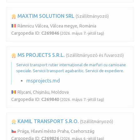
MAXTIM SOLUTION SRL
(Szállítmányozó)
Râmnicu Vâlcea, Vâlcea megye, Románia
Cargopedia ID:
C269846
(2026. május 7.-jétől tag)
MS PROJECTS S.R.L.
(Szállítmányozó és fuvarozó)
Servicii transport rutier internațional de marfuri cu camioane
speciale. Servicii transport agabaritic. Servicii de expediere.
msprojects.md
Rîșcani, Chișinău, Moldova
Cargopedia ID:
C269840
(2026. május 7.-jétől tag)
KAMIL TRANSPORT S.R.O.
(Szállítmányozó)
Prága, Hlavní město Praha, Csehország
Cargopedia ID:
C269826
(2026. május 6.-jétől tag)