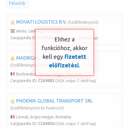
Feladók
MOVATI LOGISTICS B.V.
(Szállítmányozó)
Venlo, Limburg, Hollandia
Cargopedia ID:
C270094
(2026. május 12.-jétől tag)
Ehhez a
funkcióhoz, akkor
kell egy
fizetett
MADRIGAL TOTAL SPEDITION SRL
előfizetési
.
(Szállítmányozó és fuvarozó)
Bodzavásár, Buzău megye, Románia
Cargopedia ID:
C269883
(2026. május 7.-jétől tag)
PHOENIX GLOBAL TRANSPORT SRL
(Szállítmányozó és fuvarozó)
Lerești, Argeș megye, Románia
Cargopedia ID:
C269850
(2026. május 7.-jétől tag)