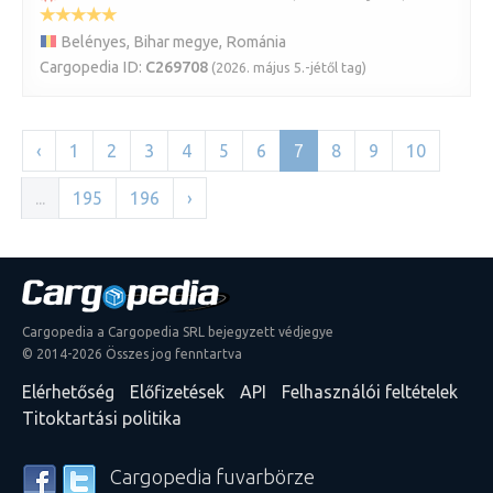
Belényes, Bihar megye, Románia
Cargopedia ID:
C269708
(2026. május 5.-jétől tag)
‹
1
2
3
4
5
6
7
8
9
10
...
195
196
›
Cargopedia a Cargopedia SRL bejegyzett védjegye
© 2014-2026 Összes jog fenntartva
Elérhetőség
Előfizetések
API
Felhasználói feltételek
Titoktartási politika
Cargopedia fuvarbörze