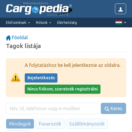
Rakománybörze
since 2014
Előfizetések
Rólunk
Elérhetőség
Főoldal
Tagok listája
A folytatáshoz be kell jelentkeznie az oldalra.
Bejelentkezés
Nincs fiókom, szeretnék regisztrálni
Keres
Mindegyik
Fuvarozók
Szállítmányozók