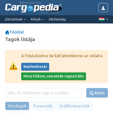
Rakománybörze
since 2014
Előfizetések
Rólunk
Elérhetőség
Főoldal
Tagok listája
A folytatáshoz be kell jelentkeznie az oldalra.
Bejelentkezés
Nincs fiókom, szeretnék regisztrálni
Keres
Mindegyik
Fuvarozók
Szállítmányozók