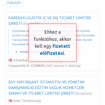
Feladók
KAREN34 LOJİSTİK İÇ VE DIŞ TİCARET LİMİTED
ŞİRKETİ
(Fuvarozó)
Грузовые автомобильные перевозки Экспедиторские
Ehhez a
услуги Складские услуги Сопровождение грузов Грузовые
funkcióhoz, akkor
городские перевозки Услуги перевозки опасных грузов
Грузовые перевозки речным транспортом
kell egy
fizetett
www.karenlojistik.com
előfizetési
.
Isztambul, İstanbul, Törökország
Cargopedia ID:
C249643
(2025. március 9.-jétől tag)
DSY YAPI İNŞAAT OTOMOTİV VE YÖNETİM
DANIŞMANLIĞI EĞİTİM SAĞLIK HİZMETLERİ
SANAYİ VE TİCARET LİMİTED ŞİRKETİ
(Fuvarozó)
İzmir, Törökország