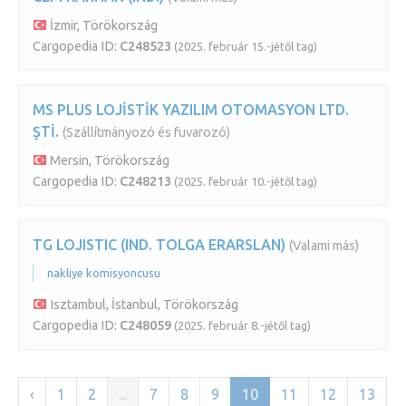
İzmir, Törökország
Cargopedia ID:
C248523
(2025. február 15.-jétől tag)
MS PLUS LOJİSTİK YAZILIM OTOMASYON LTD.
ŞTİ.
(Szállítmányozó és fuvarozó)
Mersin, Törökország
Cargopedia ID:
C248213
(2025. február 10.-jétől tag)
TG LOJISTIC (IND. TOLGA ERARSLAN)
(Valami más)
nakliye komisyoncusu
Isztambul, İstanbul, Törökország
Cargopedia ID:
C248059
(2025. február 8.-jétől tag)
‹
1
2
...
7
8
9
10
11
12
13