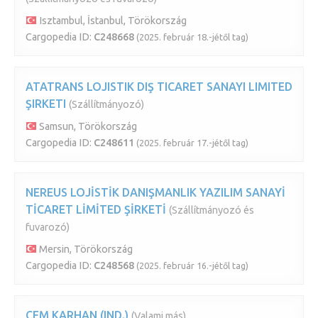
Isztambul, İstanbul, Törökország
Cargopedia ID:
C248668
(2025. február 18.-jétől tag)
ATATRANS LOJISTIK DIŞ TICARET SANAYI LIMITED
ŞIRKETI
(Szállítmányozó)
Samsun, Törökország
Cargopedia ID:
C248611
(2025. február 17.-jétől tag)
NEREUS LOJİSTİK DANIŞMANLIK YAZILIM SANAYİ
TİCARET LİMİTED ŞİRKETİ
(Szállítmányozó és
fuvarozó)
Mersin, Törökország
Cargopedia ID:
C248568
(2025. február 16.-jétől tag)
CEM KARHAN (IND.)
(Valami más)