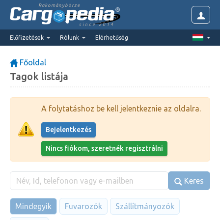
Rakománybörze
since 2014
Előfizetések
Rólunk
Elérhetőség
Főoldal
Tagok listája
A folytatáshoz be kell jelentkeznie az oldalra.
Bejelentkezés
Nincs fiókom, szeretnék regisztrálni
Keres
Mindegyik
Fuvarozók
Szállítmányozók