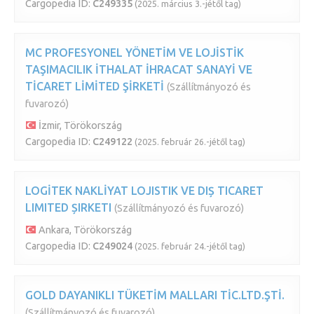
Cargopedia ID:
C249335
(2025. március 3.-jétől tag)
MC PROFESYONEL YÖNETİM VE LOJİSTİK
TAŞIMACILIK İTHALAT İHRACAT SANAYİ VE
TİCARET LİMİTED ŞİRKETİ
(Szállítmányozó és
fuvarozó)
İzmir, Törökország
Cargopedia ID:
C249122
(2025. február 26.-jétől tag)
LOGİTEK NAKLİYAT LOJISTIK VE DIȘ TICARET
LIMITED ȘIRKETI
(Szállítmányozó és fuvarozó)
Ankara, Törökország
Cargopedia ID:
C249024
(2025. február 24.-jétől tag)
GOLD DAYANIKLI TÜKETİM MALLARI TİC.LTD.ŞTİ.
(Szállítmányozó és fuvarozó)