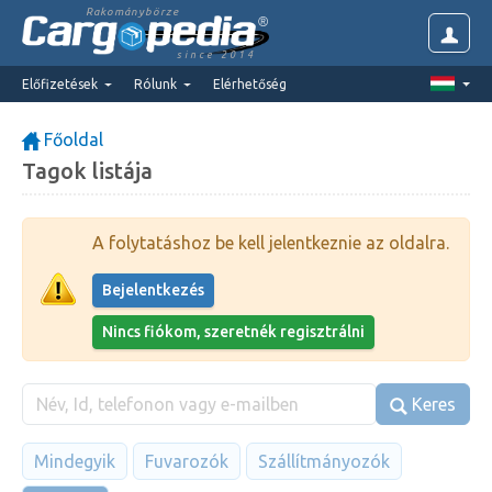
Rakománybörze
since 2014
Előfizetések
Rólunk
Elérhetőség
Főoldal
Tagok listája
A folytatáshoz be kell jelentkeznie az oldalra.
Bejelentkezés
Nincs fiókom, szeretnék regisztrálni
Keres
Mindegyik
Fuvarozók
Szállítmányozók