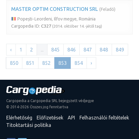
MASTER OPTIM CONSTRUCTION SRL
(Feladó)
Popești-Leordeni, Ilfov megye, Románia
Cargopedia ID:
C327
(2014. október 14.-jétől tag)
‹
1
2
...
845
846
847
848
849
850
851
852
853
854
›
Cargopedia a Cargopedia SRL bejegyzett védjegye
© 2014-2026 Összes jog fenntartva
Elérhetőség
Előfizetések
API
Felhasználói feltételek
Titoktartási politika