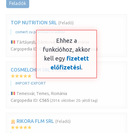
Feladók
TOP NUTRITION SRL
(Feladó)
comert cu premixuri si aditivi
Ehhez a
Tărtășești, Dâmbovița megye, Románia
funkcióhoz, akkor
Cargopedia ID:
C674
(2014. október 23.-jétől tag)
kell egy
fizetett
előfizetési
.
COSMELCHIM SRL
(Feladó)
IMPORT-EXPORT
Temesvár, Temes, Románia
Cargopedia ID:
C565
(2014. október 20.-jétől tag)
RIKORA FLM SRL
(Feladó)