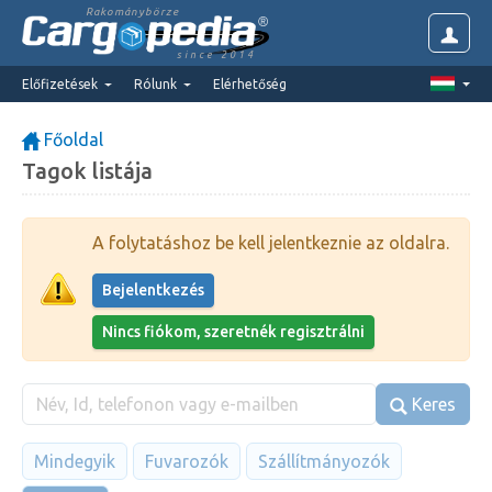
Rakománybörze
since 2014
Előfizetések
Rólunk
Elérhetőség
Főoldal
Tagok listája
A folytatáshoz be kell jelentkeznie az oldalra.
Bejelentkezés
Nincs fiókom, szeretnék regisztrálni
Keres
Mindegyik
Fuvarozók
Szállítmányozók