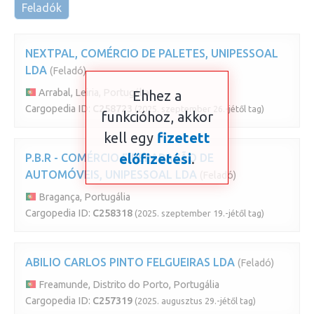
Feladók
NEXTPAL, COMÉRCIO DE PALETES, UNIPESSOAL
LDA
(Feladó)
Arrabal, Leiria, Portugália
Ehhez a
Cargopedia ID:
C258723
(2025. szeptember 26.-jétől tag)
funkcióhoz, akkor
kell egy
fizetett
előfizetési
.
P.B.R - COMÉRCIO E REPARAÇÃO DE
AUTOMÓVEIS, UNIPESSOAL LDA
(Feladó)
Bragança, Portugália
Cargopedia ID:
C258318
(2025. szeptember 19.-jétől tag)
ABILIO CARLOS PINTO FELGUEIRAS LDA
(Feladó)
Freamunde, Distrito do Porto, Portugália
Cargopedia ID:
C257319
(2025. augusztus 29.-jétől tag)