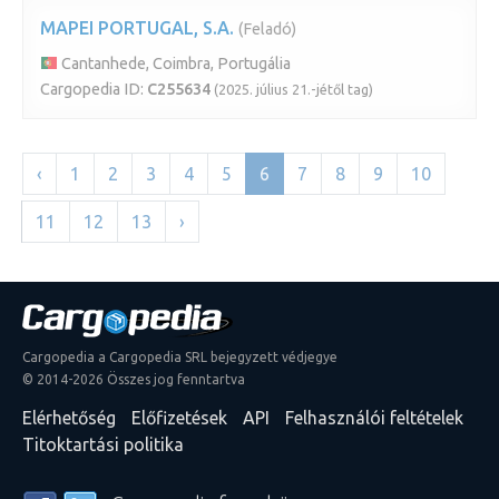
MAPEI PORTUGAL, S.A.
(Feladó)
Cantanhede, Coimbra, Portugália
Cargopedia ID:
C255634
(2025. július 21.-jétől tag)
‹
1
2
3
4
5
6
7
8
9
10
11
12
13
›
Cargopedia a Cargopedia SRL bejegyzett védjegye
© 2014-2026 Összes jog fenntartva
Elérhetőség
Előfizetések
API
Felhasználói feltételek
Titoktartási politika