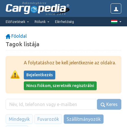
Rakománybörze
since 2014
Előfizetések
Rólunk
Elérhetőség
Főoldal
Tagok listája
A folytatáshoz be kell jelentkeznie az oldalra.
Bejelentkezés
Nincs fiókom, szeretnék regisztrálni
Keres
Mindegyik
Fuvarozók
Szállítmányozók