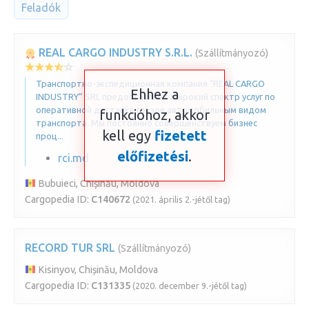
Feladók
REAL CARGO INDUSTRY S.R.L.
(Szállítmányozó)
Транспортно-экспедиционная компания “REAL CARGO
Ehhez a
INDUSTRY” SRL предоставляет широкий спектр услуг по
оперативной доставке грузов автомобильным видом
funkcióhoz, akkor
транспорта. Мы постоянно совершенствуем бизнес
kell egy
fizetett
проц...
előfizetési
.
rci.md
Bubuieci, Chișinău, Moldova
Cargopedia ID:
C140672
(2021. április 2.-jétől tag)
RECORD TUR SRL
(Szállítmányozó)
Kisinyov, Chișinău, Moldova
Cargopedia ID:
C131335
(2020. december 9.-jétől tag)