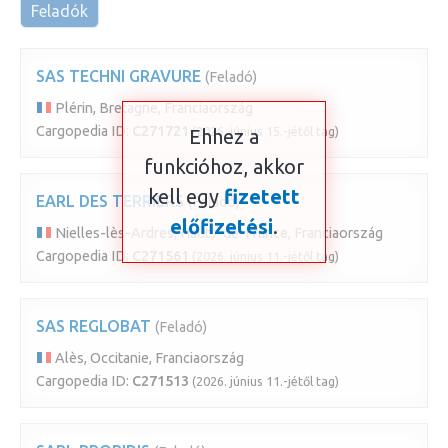
Feladók
SAS TECHNI GRAVURE
(Feladó)
Plérin, Bretagne, Franciaország
Cargopedia ID:
C271721
(2026. június 15.-jétől tag)
Ehhez a
funkcióhoz, akkor
kell egy
fizetett
EARL DES TERRIERS
(Feladó)
előfizetési
.
Nielles-lès-Ardres, Hauts-de-France, Franciaország
Cargopedia ID:
C271561
(2026. június 11.-jétől tag)
SAS REGLOBAT
(Feladó)
Alès, Occitanie, Franciaország
Cargopedia ID:
C271513
(2026. június 11.-jétől tag)