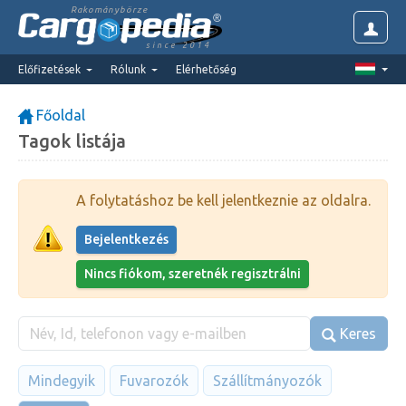
Rakománybörze
since 2014
Előfizetések
Rólunk
Elérhetőség
Főoldal
Tagok listája
A folytatáshoz be kell jelentkeznie az oldalra.
Bejelentkezés
Nincs fiókom, szeretnék regisztrálni
Keres
Mindegyik
Fuvarozók
Szállítmányozók