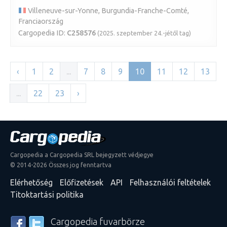
Villeneuve-sur-Yonne, Burgundia-Franche-Comté,
Franciaország
Cargopedia ID:
C258576
(2025. szeptember 24.-jétől tag)
‹
1
2
...
7
8
9
10
11
12
13
...
22
23
›
Cargopedia a Cargopedia SRL bejegyzett védjegye
© 2014-2026 Összes jog fenntartva
Elérhetőség
Előfizetések
API
Felhasználói feltételek
Titoktartási politika
Cargopedia fuvarbörze