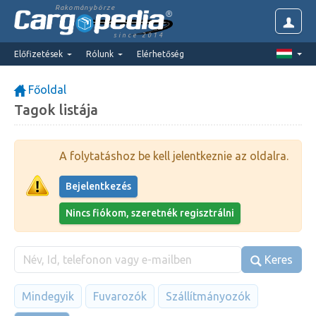
Rakománybörze
since 2014
Előfizetések
Rólunk
Elérhetőség
Főoldal
Tagok listája
A folytatáshoz be kell jelentkeznie az oldalra.
Bejelentkezés
Nincs fiókom, szeretnék regisztrálni
Keres
Mindegyik
Fuvarozók
Szállítmányozók