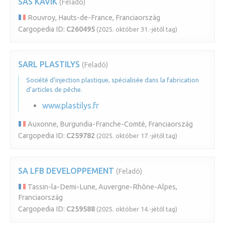
SAS KAVIK
(Feladó)
Rouvroy, Hauts-de-France, Franciaország
Cargopedia ID:
C260495
(2025. október 31.-jétől tag)
SARL PLASTILYS
(Feladó)
Société d'injection plastique, spécialisée dans la fabrication
d'articles de pêche.
www.plastilys.fr
Auxonne, Burgundia-Franche-Comté, Franciaország
Cargopedia ID:
C259782
(2025. október 17.-jétől tag)
SA LFB DEVELOPPEMENT
(Feladó)
Tassin-la-Demi-Lune, Auvergne-Rhône-Alpes,
Franciaország
Cargopedia ID:
C259588
(2025. október 14.-jétől tag)