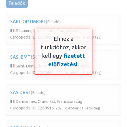
Feladók
SARL OPTIMOBI
(Feladó)
Réaumur, Loire mente, Franciaország
Cargopedia ID:
C260930
(2025. november 8.-jétől tag)
Ehhez a
funkcióhoz, akkor
kell egy
fizetett
SAS IBMF ISCT
(Feladó)
előfizetési
.
Saint-Denis, Île-de-France, Franciaország
Cargopedia ID:
C260662
(2025. november 4.-jétől tag)
SAS DBVI
(Feladó)
Darmannes, Grand Est, Franciaország
Cargopedia ID:
C260516
(2025. október 31.-jétől tag)