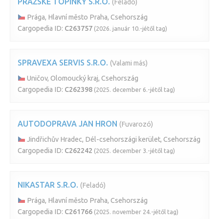
PRAŽSKÉ TOPINKY S.R.O.
(Feladó)
Prága, Hlavní město Praha, Csehország
Cargopedia ID:
C263757
(2026. január 10.-jétől tag)
SPRAVEXA SERVIS S.R.O.
(Valami más)
Uničov, Olomoucký kraj, Csehország
Cargopedia ID:
C262398
(2025. december 6.-jétől tag)
AUTODOPRAVA JAN HRON
(Fuvarozó)
Jindřichův Hradec, Dél-csehországi kerület, Csehország
Cargopedia ID:
C262242
(2025. december 3.-jétől tag)
NIKASTAR S.R.O.
(Feladó)
Prága, Hlavní město Praha, Csehország
Cargopedia ID:
C261766
(2025. november 24.-jétől tag)