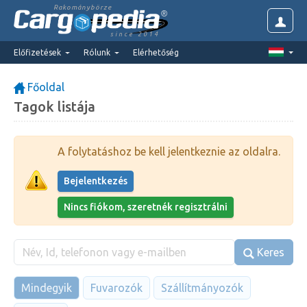
Rakománybörze
since 2014
Előfizetések
Rólunk
Elérhetőség
Főoldal
Tagok listája
A folytatáshoz be kell jelentkeznie az oldalra.
Bejelentkezés
Nincs fiókom, szeretnék regisztrálni
Keres
Mindegyik
Fuvarozók
Szállítmányozók