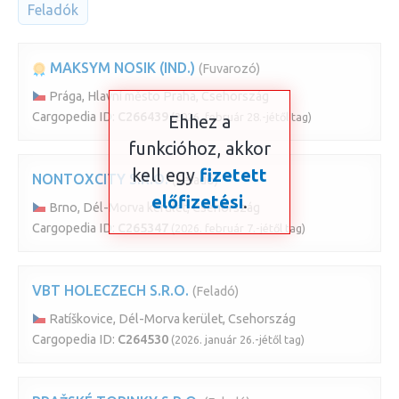
Feladók
MAKSYM NOSIK (IND.)
(Fuvarozó)
Prága, Hlavní město Praha, Csehország
Cargopedia ID:
C266439
(2026. február 28.-jétől tag)
Ehhez a
funkcióhoz, akkor
kell egy
fizetett
NONTOXCITY S.R.O.
(Feladó)
előfizetési
.
Brno, Dél-Morva kerület, Csehország
Cargopedia ID:
C265347
(2026. február 7.-jétől tag)
VBT HOLECZECH S.R.O.
(Feladó)
Ratíškovice, Dél-Morva kerület, Csehország
Cargopedia ID:
C264530
(2026. január 26.-jétől tag)