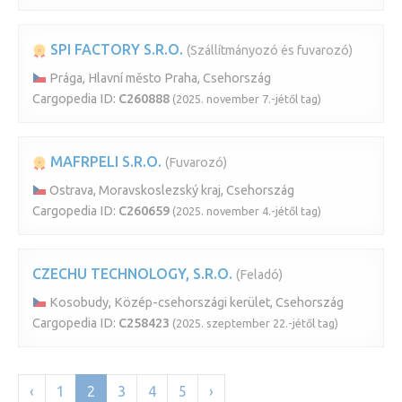
SPI FACTORY S.R.O.
(Szállítmányozó és fuvarozó)
Prága, Hlavní město Praha, Csehország
Cargopedia ID:
C260888
(2025. november 7.-jétől tag)
MAFRPELI S.R.O.
(Fuvarozó)
Ostrava, Moravskoslezský kraj, Csehország
Cargopedia ID:
C260659
(2025. november 4.-jétől tag)
CZECHU TECHNOLOGY, S.R.O.
(Feladó)
Kosobudy, Közép-csehországi kerület, Csehország
Cargopedia ID:
C258423
(2025. szeptember 22.-jétől tag)
‹
1
2
3
4
5
›