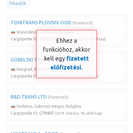
Feladók
TONITRANS PLOVDIV OOD
(Fuvarozó)
Voyvodinovo, Plovdiv, Bulgária
Cargopedia ID:
C89772
(2019. augusztus 13.-jétől tag)
Ehhez a
funkcióhoz, akkor
kell egy
fizetett
GORELSKI TRANS EOOD
(Fuvarozó)
előfizetési
.
Razgrad, Bulgária
Cargopedia ID:
C85553
(2019. június 12.-jétől tag)
R&D TRANS LTD
(Fuvarozó)
Sevlievo, Gabrovo megye, Bulgária
Cargopedia ID:
C79407
(2019. március 18.-jétől tag)