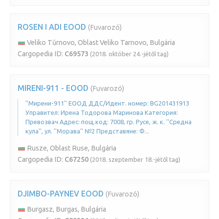
ROSEN I ADI EOOD
(Fuvarozó)
Veliko Tŭrnovo, Oblast Veliko Tarnovo, Bulgária
Cargopedia ID:
C69573
(2018. október 24.-jétől tag)
MIRENI-911 - EOOD
(Fuvarozó)
''Мирени-911'' ЕООД ДДС/Идент. номер: BG201431913
Управител: Ирена Тодорова Маринова Категория:
Превозвач Адрес: пощ.код: 7008, гр. Русе, ж. к. ''Средна
кула'', ул. ''Морава'' №2 Представяне: Ф...
Rusze, Oblast Ruse, Bulgária
Cargopedia ID:
C67250
(2018. szeptember 18.-jétől tag)
DJIMBO-PAYNEV EOOD
(Fuvarozó)
Burgasz, Burgas, Bulgária