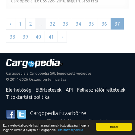
Cargopedia ID:
C59226
(2018. május 1.-jétől tag)
‹
1
2
...
32
33
34
35
36
37
38
39
40
41
›
Cargopedia a Cargopedia SRL bejegyzett védjegye
© 2014-2026 Összes jog fenntartva
Elérhetőség
Előfizetések
API
Felhasználói feltételek
Titoktartási politika
Cargopedia fuvarbörze
25 312 szállító és feladó szerte a világon bízik
Ez a weboldal cookie-kat használ annak biztosítására, hogy a
szolgáltatásainkban
Bezár
legjobb élményt nyújtsa a Cargopedia!
Titoktartási politika