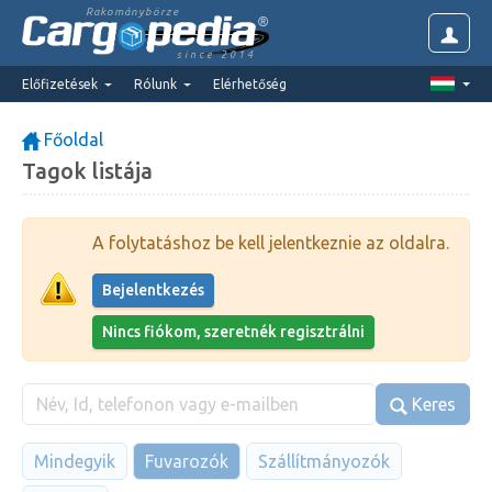
Rakománybörze
since 2014
Előfizetések
Rólunk
Elérhetőség
Főoldal
Tagok listája
A folytatáshoz be kell jelentkeznie az oldalra.
Bejelentkezés
Nincs fiókom, szeretnék regisztrálni
Keres
Mindegyik
Fuvarozók
Szállítmányozók