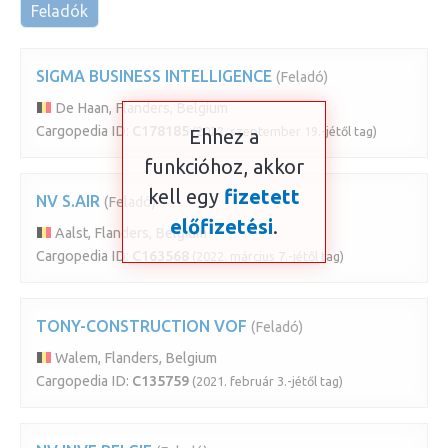
Feladók
SIGMA BUSINESS INTELLIGENCE
(Feladó)
De Haan, Flanders, Belgium
Cargopedia ID:
C178185
(2022. szeptember 19.-jétől tag)
Ehhez a
funkcióhoz, akkor
kell egy
fizetett
NV S.AIR
(Feladó)
előfizetési
.
Aalst, Flanders, Belgium
Cargopedia ID:
C163568
(2022. március 7.-jétől tag)
TONY-CONSTRUCTION VOF
(Feladó)
Walem, Flanders, Belgium
Cargopedia ID:
C135759
(2021. február 3.-jétől tag)