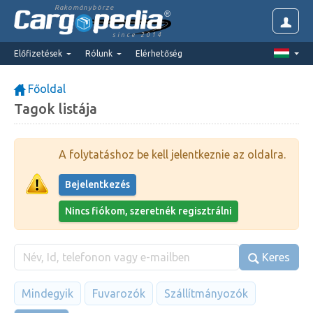
Rakománybörze
since 2014
Előfizetések
Rólunk
Elérhetőség
Főoldal
Tagok listája
A folytatáshoz be kell jelentkeznie az oldalra.
Bejelentkezés
Nincs fiókom, szeretnék regisztrálni
Keres
Mindegyik
Fuvarozók
Szállítmányozók