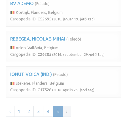
BV ADEMO
(Feladó)
Kortrijk, Flanders, Belgium
Cargopedia ID:
C52695
(2018. január 19.-jétől tag)
REBEGEA, NICOLAE-MIHAI
(Feladó)
Arlon, Vallónia, Belgium
Cargopedia ID:
C26205
(2016. szeptember 29.-jétől tag)
IONUT VOICA (IND.)
(Feladó)
Stekene, Flanders, Belgium
Cargopedia ID:
C17528
(2016. április 26.-jétől tag)
‹
1
2
3
4
5
›