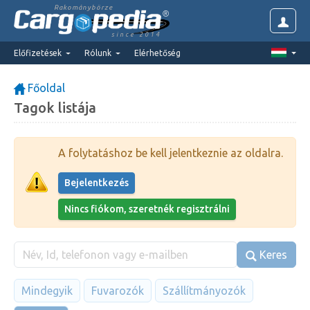
Rakománybörze
since 2014
Előfizetések
Rólunk
Elérhetőség
Főoldal
Tagok listája
A folytatáshoz be kell jelentkeznie az oldalra.
Bejelentkezés
Nincs fiókom, szeretnék regisztrálni
Keres
Mindegyik
Fuvarozók
Szállítmányozók