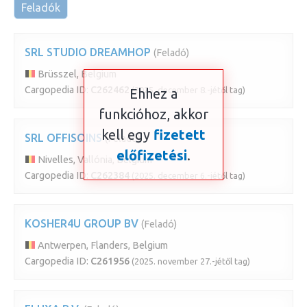
Feladók
SRL STUDIO DREAMHOP
(Feladó)
Brüsszel, Belgium
Cargopedia ID:
C262462
(2025. december 8.-jétől tag)
Ehhez a
funkcióhoz, akkor
kell egy
fizetett
SRL OFFISOINS
(Feladó)
előfizetési
.
Nivelles, Vallónia, Belgium
Cargopedia ID:
C262384
(2025. december 6.-jétől tag)
KOSHER4U GROUP BV
(Feladó)
Antwerpen, Flanders, Belgium
Cargopedia ID:
C261956
(2025. november 27.-jétől tag)